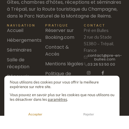
Gîtes, chambres d’hôtes, réceptions et séminaires
à Trépail, sur la Route touristique du Champagne,
dans le Parc Naturel de la Montagne de Reims.
NAVIGATION
PRATIQUE
CONTACT
Accueil
Réserver sur
Pré en Bulles
Booking.com
2 rue du Stade
Hébergements
51380 – Trépail,
Contact &
Séminaires
France
Accès
contact@pre-en-
Salle de
bulles.com
Mentions légales
03 26 53 50 00
réception
Politique de
Découvrir
confidentialité
Nous utilisons des cookies pour vous offrir la meilleure
expérience sur notre site.
Vous pouvez en savoir plus sur les cookies que nous utilisons ou
les désactiver dans les
paramètres
.
© 2026 Pré en Bulles — Tous droits réservés
Accepter
Rejeter