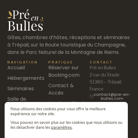
Gîtes, chambres d’hôtes, réceptions et séminaires
à Trépail, sur la Route touristique du Champagne,
dans le Parc Naturel de la Montagne de Reims.
NAVIGATION
PRATIQUE
CONTACT
Accueil
Réserver sur
Pré en Bulles
Booking.com
2 rue du Stade
Hébergements
51380 – Trépail,
Contact &
Séminaires
France
Accès
contact@pre-en-
Salle de
bulles.com
Mentions légales
03 26 53 50 00
réception
Nous utilisons des cookies pour vous offrir la meilleure
Politique de
expérience sur notre site.
Découvrir
confidentialité
Vous pouvez en savoir plus sur les cookies que nous utilisons ou
les désactiver dans les
paramètres
.