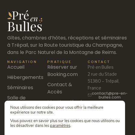
Gîtes, chambres d’hôtes, réceptions et séminaires
à Trépail, sur la Route touristique du Champagne,
dans le Parc Naturel de la Montagne de Reims.
NAVIGATION
PRATIQUE
CONTACT
Accueil
Réserver sur
Pré en Bulles
Booking.com
2 rue du Stade
Hébergements
51380 – Trépail,
Contact &
Séminaires
France
Accès
contact@pre-en-
Salle de
bulles.com
Mentions légales
03 26 53 50 00
réception
Nous utilisons des cookies pour vous offrir la meilleure
Politique de
expérience sur notre site.
Découvrir
confidentialité
Vous pouvez en savoir plus sur les cookies que nous utilisons ou
les désactiver dans les
paramètres
.